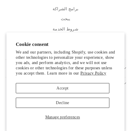
برامج الشراكة
يبحث
شروط الخدمة
سياسة الاسترجاع
Cookie consent
اتصل بنا
We and our partners, including Shopify, use cookies and
other technologies to personalize your experience, show
you ads, and perform analytics, and we will not use
cookies or other technologies for these purposes unless
سجل ووفر
you accept them. Learn more in our
Privacy Policy
Accept
Decline
Manage preferences
© 2026 LUXELIM