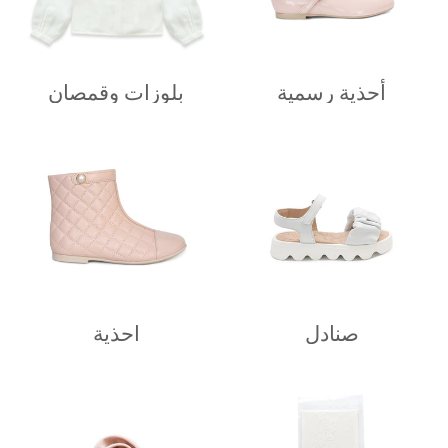
أحذية رسمية
بلوزات وقمصان
صنادل
احذية