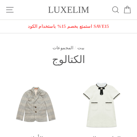
انتقل
LUXELIM
بة
يبحث
التنقل في الموقع
إلى
المحتوى
استمتع بخصم 15% باستخدام الكود SAVE15
بيت
/
المجموعات
الكتالوج