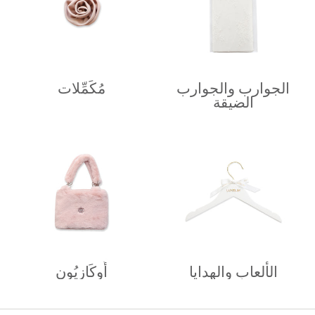
الجوارب والجوارب
مُكَمِّلات
الضيقة
الألعاب والهدايا
أُوكَازيُون