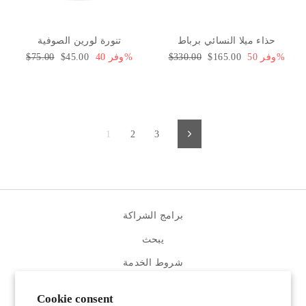
حذاء ميلا النسائي برباط
تنورة لورين الصوفية
وفر 50%
سعر
$165.00
السعر
$330.00
وفر 40%
سعر
$45.00
السعر
$75.00
البيع
العادي
البيع
العادي
1
2
3
التالي
برامج الشراكة
يبحث
شروط الخدمة
سياسة الاسترجاع
Cookie consent