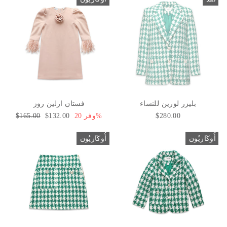
بليزر لورين للنساء
فستان ارلين روز
$280.00
وفر 20%
سعر
$132.00
السعر
$165.00
البيع
العادي
أُوكَازيُون
أُوكَازيُون