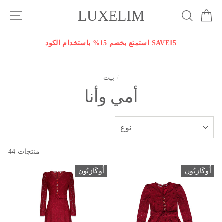
انتقل
LUXELIM
بة
يبحث
التنقل في الموقع
إلى
المحتوى
استمتع بخصم 15% باستخدام الكود SAVE15
/
بيت
أمي وأنا
نوع
44 منتجات
أُوكَازيُون
أُوكَازيُون