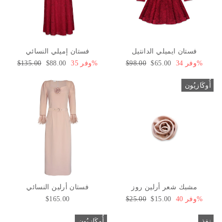
فستان ايميلي الدانتيل
فستان إميلي النسائي
وفر 34%
سعر
$65.00
السعر
$98.00
وفر 35%
سعر
$88.00
السعر
$135.00
البيع
العادي
البيع
العادي
أُوكَازيُون
مشبك شعر أرلين روز
فستان أرلين النسائي
وفر 40%
سعر
$15.00
السعر
$25.00
$165.00
البيع
العادي
نفذ
أُوكَازيُون