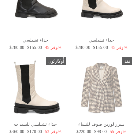
حذاء تشيلسي
حذاء تشيلسي
وفر 45%
سعر
$155.00
السعر
$280.00
وفر 45%
سعر
$155.00
السعر
$280.00
البيع
العادي
البيع
العادي
نفذ
أُوكَازيُون
بليزر لورين صوف للنساء
حذاء تشيلسي للسيدات
وفر 55%
سعر
$98.00
السعر
$220.00
وفر 53%
سعر
$170.00
السعر
$360.00