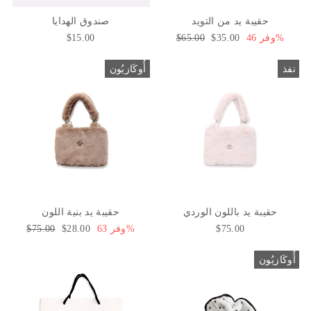
حقيبة يد من التويد
صندوق الهدايا
وفر 46%
سعر
$35.00
السعر
$65.00
$15.00
البيع
العادي
نفذ
أُوكَازيُون
حقيبة يد باللون الوردي
حقيبة يد بنية اللون
$75.00
وفر 63%
سعر
$28.00
السعر
$75.00
البيع
العادي
أُوكَازيُون