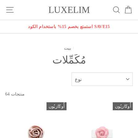
انتقل
LUXELIM
بة
يبحث
التنقل في الموقع
إلى
المحتوى
استمتع بخصم 15% باستخدام الكود SAVE15
/
بيت
مُكَمِّلات
نوع
64 منتجات
أُوكَازيُون
أُوكَازيُون