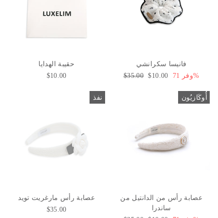
فانيسا سكرانشي
حقيبة الهدايا
وفر 71%
سعر
$10.00
السعر
$35.00
$10.00
البيع
العادي
أُوكَازيُون
نفذ
عصابة رأس من الدانتيل من
عصابة رأس مارغريت تويد
ساندرا
$35.00