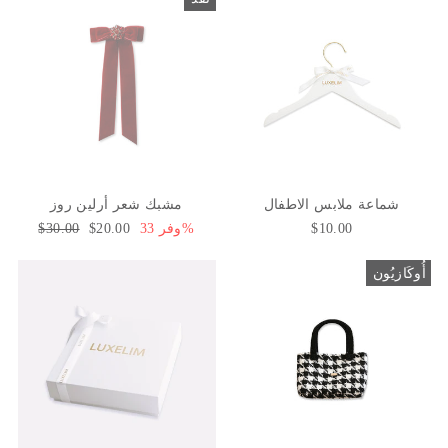
شماعة ملابس الاطفال
مشبك شعر أرلين روز
$10.00
وفر 33%
سعر
$20.00
السعر
$30.00
البيع
العادي
أُوكَازيُون