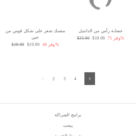
عصابة رأس من الدانتيل
مشبك شعر على شكل قوس من
جين
وفر 71%
سعر
$10.00
السعر
$35.00
البيع
العادي
وفر 44%
سعر
$10.00
السعر
$18.00
البيع
العادي
1
2
3
4
التالي
برامج الشراكة
يبحث
شروط الخدمة