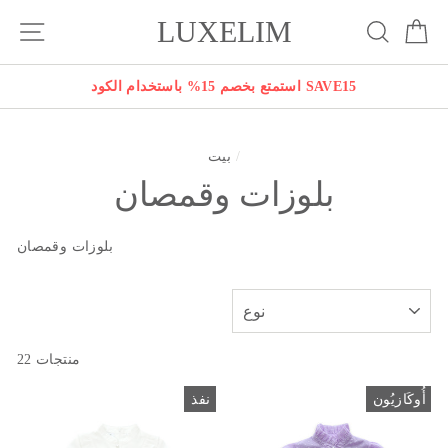
انتقل
LUXELIM
بة
يبحث
التنقل في الموقع
إلى
المحتوى
استمتع بخصم 15% باستخدام الكود SAVE15
/
بيت
بلوزات وقمصان
بلوزات وقمصان
نوع
22 منتجات
أُوكَازيُون
نفذ