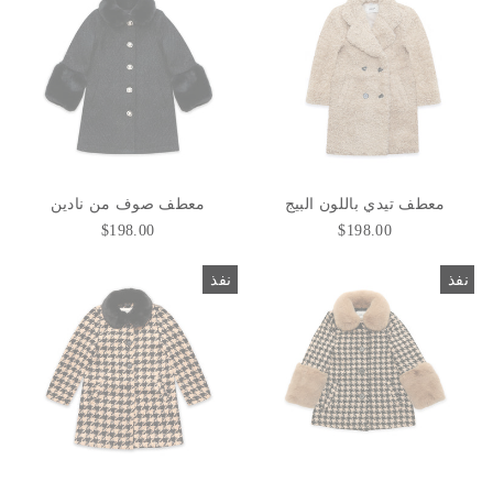
معطف تيدي باللون البيج
معطف صوف من نادين
$198.00
$198.00
نفذ
نفذ