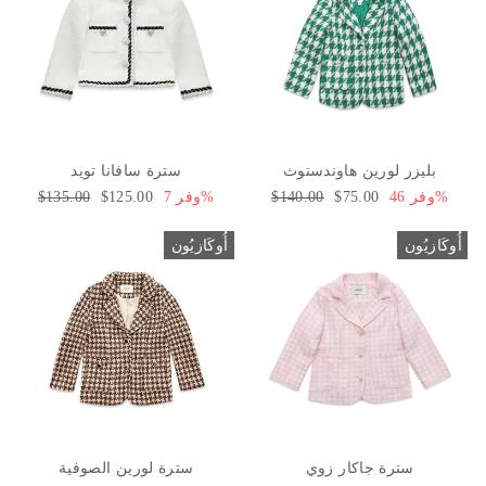
بليزر لورين هاوندستوث
سترة سافانا تويد
وفر 46%
سعر
$75.00
السعر
$140.00
وفر 7%
سعر
$125.00
السعر
$135.00
البيع
العادي
البيع
العادي
أُوكَازيُون
أُوكَازيُون
سترة جاكار زوي
سترة لورين الصوفية