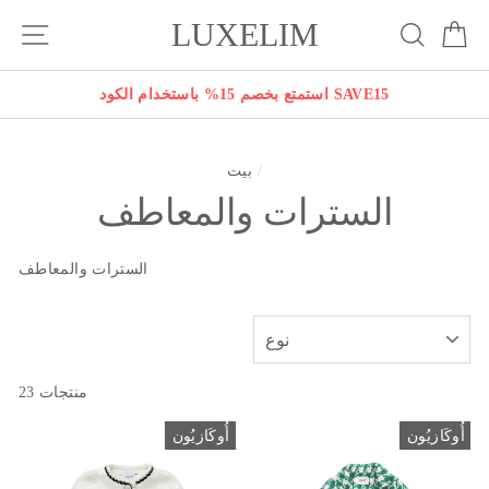
انتقل
LUXELIM
بة
يبحث
التنقل في الموقع
إلى
المحتوى
استمتع بخصم 15% باستخدام الكود SAVE15
/
بيت
السترات والمعاطف
السترات والمعاطف
نوع
23 منتجات
أُوكَازيُون
أُوكَازيُون