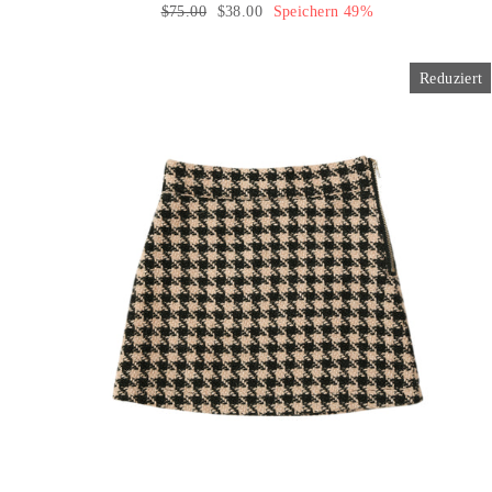
Normaler
$75.00
Sonderpreis
$38.00
Speichern 49%
Preis
Reduziert