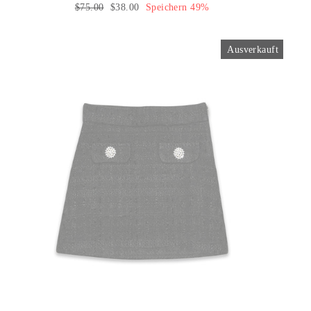
Normaler
$75.00
Sonderpreis
$38.00
Speichern 49%
Preis
Ausverkauft