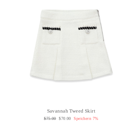
Savannah Tweed Skirt
Normaler
$75.00
Sonderpreis
$70.00
Speichern 7%
Preis