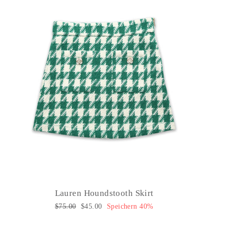
Lauren Houndstooth Skirt
Normaler
$75.00
Sonderpreis
$45.00
Speichern 40%
Preis