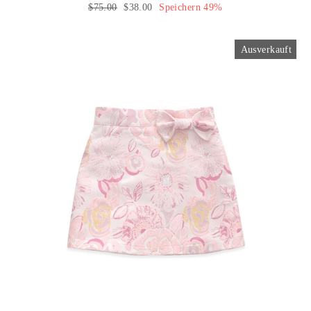
Normaler
$75.00
Sonderpreis
$38.00
Speichern 49%
Preis
Ausverkauft