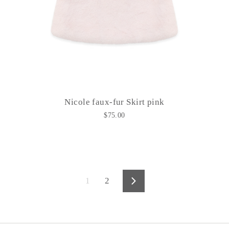
Nicole faux-fur Skirt pink
$75.00
1
2
Vorwärts