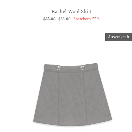
Rachel Wool Skirt
Normaler
$85.00
Sonderpreis
$38.00
Speichern 55%
Preis
Ausverkauft