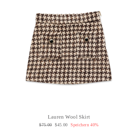
Lauren Wool Skirt
Normaler
$75.00
Sonderpreis
$45.00
Speichern 40%
Preis