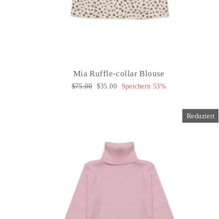
Mia Ruffle-collar Blouse
Normaler
$75.00
Sonderpreis
$35.00
Speichern 53%
Preis
Reduziert