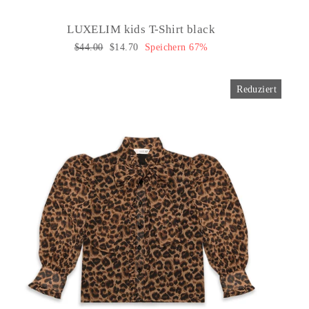
LUXELIM kids T-Shirt black
Normaler
$44.00
Sonderpreis
$14.70
Speichern 67%
Preis
Reduziert