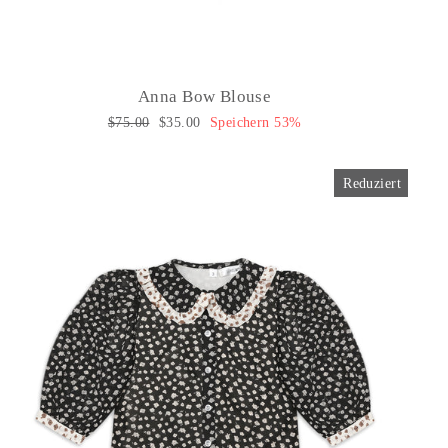
Anna Bow Blouse
Normaler
$75.00
Sonderpreis
$35.00
Speichern 53%
Preis
Reduziert