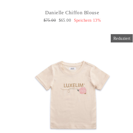
Danielle Chiffon Blouse
Normaler
$75.00
Sonderpreis
$65.00
Speichern 13%
Preis
Reduziert