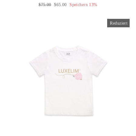
Normaler
$75.00
Sonderpreis
$65.00
Speichern 13%
Preis
Reduziert