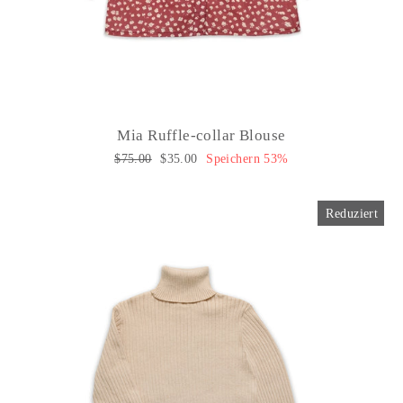
Mia Ruffle-collar Blouse
Normaler
$75.00
Sonderpreis
$35.00
Speichern 53%
Preis
Reduziert