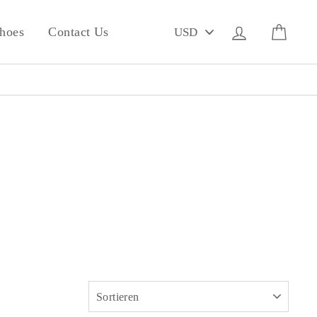
PICK
Einloggen
Eink
hoes
Contact Us
A
CURRENCY
SORTIEREN