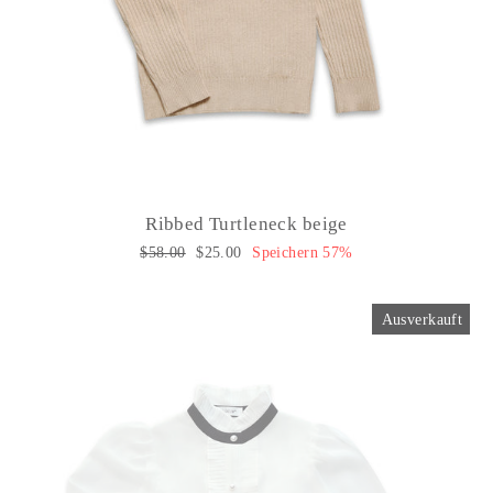
Ribbed Turtleneck beige
Normaler
$58.00
Sonderpreis
$25.00
Speichern 57%
Preis
Ausverkauft