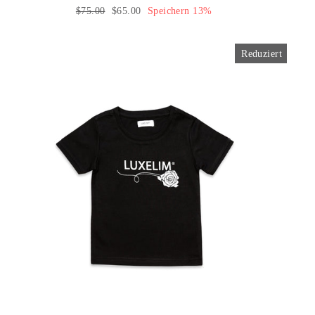
Normaler
$75.00
Sonderpreis
$65.00
Speichern 13%
Preis
Reduziert