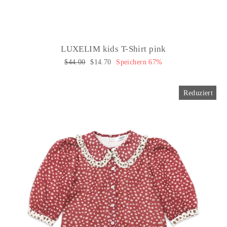
LUXELIM kids T-Shirt pink
Normaler
$44.00
Sonderpreis
$14.70
Speichern 67%
Preis
Reduziert