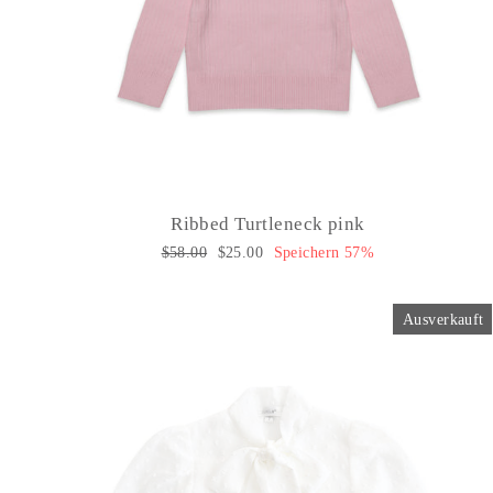
Ribbed Turtleneck pink
Normaler
$58.00
Sonderpreis
$25.00
Speichern 57%
Preis
Ausverkauft