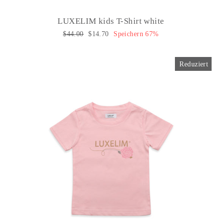
LUXELIM kids T-Shirt white
Normaler
$44.00
Sonderpreis
$14.70
Speichern 67%
Preis
Reduziert