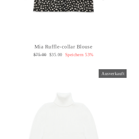
Mia Ruffle-collar Blouse
Normaler
$75.00
Sonderpreis
$35.00
Speichern 53%
Preis
Ausverkauft