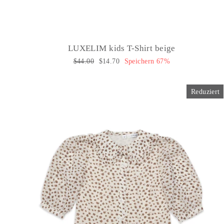
LUXELIM kids T-Shirt beige
Normaler
$44.00
Sonderpreis
$14.70
Speichern 67%
Preis
Reduziert