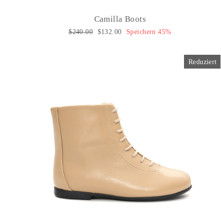
Camilla Boots
Normaler
$240.00
Sonderpreis
$132.00
Speichern 45%
Preis
Reduziert