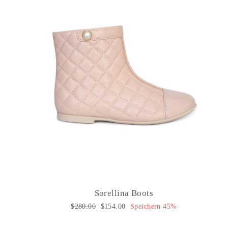
Sorellina Boots
Normaler
$280.00
Sonderpreis
$154.00
Speichern 45%
Preis