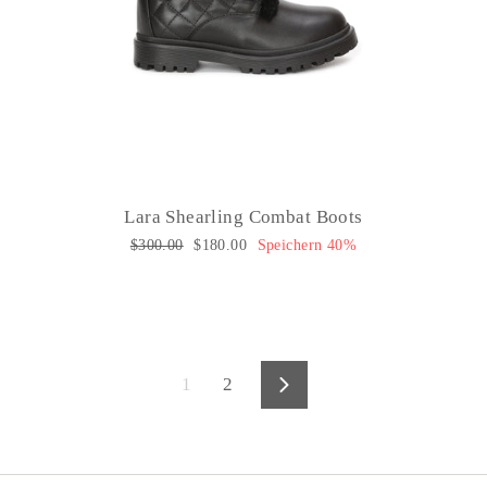
Lara Shearling Combat Boots
Normaler
$300.00
Sonderpreis
$180.00
Speichern 40%
Preis
1
2
Vorwärts