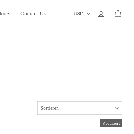
PICK
Einloggen
Eink
hoes
Contact Us
A
CURRENCY
SORTIEREN
Reduziert