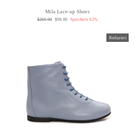
Mila Lace-up Shoes
Normaler
$260.00
Sonderpreis
$98.00
Speichern 62%
Preis
Reduziert