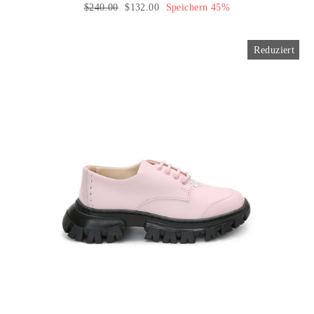
Normaler
$240.00
Sonderpreis
$132.00
Speichern 45%
Preis
Reduziert