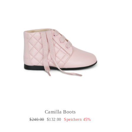
Camilla Boots
Normaler
$240.00
Sonderpreis
$132.00
Speichern 45%
Preis