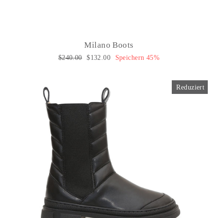
Milano Boots
Normaler
$240.00
Sonderpreis
$132.00
Speichern 45%
Preis
Reduziert