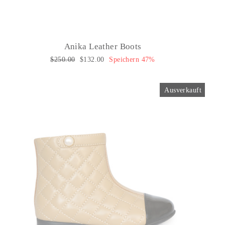
Anika Leather Boots
Normaler
$250.00
Sonderpreis
$132.00
Speichern 47%
Preis
Ausverkauft