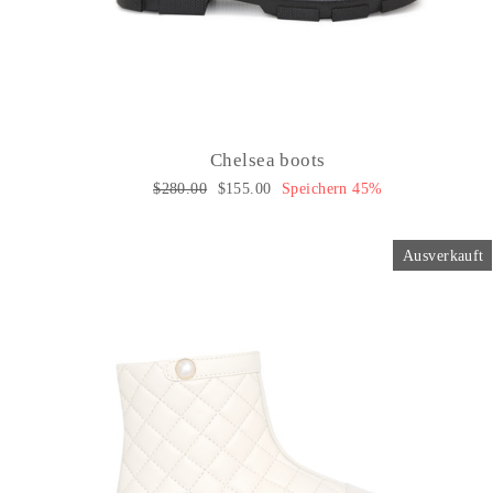
Chelsea boots
Normaler
$280.00
Sonderpreis
$155.00
Speichern 45%
Preis
Ausverkauft