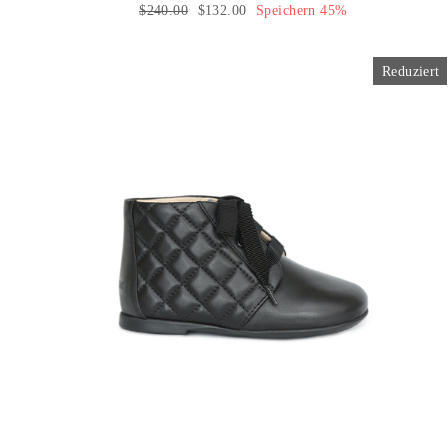
Normaler
$240.00
Sonderpreis
$132.00
Speichern 45%
Preis
Reduziert