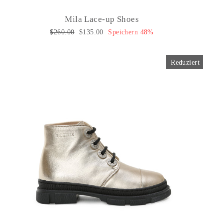
Mila Lace-up Shoes
Normaler
$260.00
Sonderpreis
$135.00
Speichern 48%
Preis
Reduziert