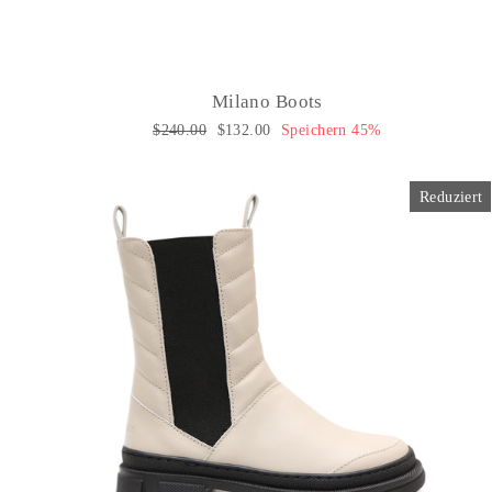
Milano Boots
Normaler
$240.00
Sonderpreis
$132.00
Speichern 45%
Preis
Reduziert