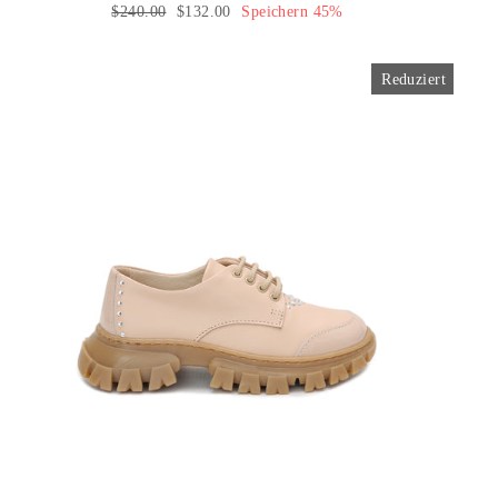
Normaler
$240.00
Sonderpreis
$132.00
Speichern 45%
Preis
Reduziert