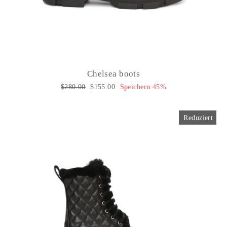
Chelsea boots
Normaler
$280.00
Sonderpreis
$155.00
Speichern 45%
Preis
Reduziert