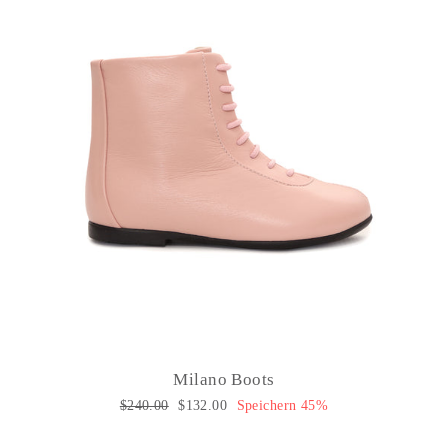
Milano Boots
Normaler
$240.00
Sonderpreis
$132.00
Speichern 45%
Preis