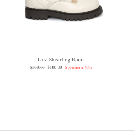
Lara Shearling Boots
Normaler
$300.00
Sonderpreis
$180.00
Speichern 40%
Preis