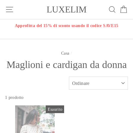
Vai
LUXELIM
Navigazione del sito
Ricerc
Ca
al
contenuto
O
Approfitta del 15% di sconto usando il codice SAVE15
Casa
/
Maglioni e cardigan da donna
ORDINARE
1 prodotto
Esaurito