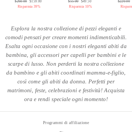
Prezzo
$260.00
Prezzo
$159.00
Prezzo
$55.00
Prezzo
$49.50
Prezzo
$220.00
normale
Risparmia 39%
di
normale
Risparmia 10%
di
normale
Rispar
vendita
vendita
Esplora la nostra collezione di pezzi eleganti e
comodi pensati per creare momenti indimenticabili.
Esalta ogni occasione con i nostri eleganti abiti da
bambina, gli accessori per capelli per bambini e le
scarpe di lusso. Non perderti la nostra collezione
da bambino e gli abiti coordinati mamma-e-figlio,
così come gli abiti da donna. Perfetti per
matrimoni, feste, celebrazioni e festività! Acquista
ora e rendi speciale ogni momento!
Programmi di affiliazione